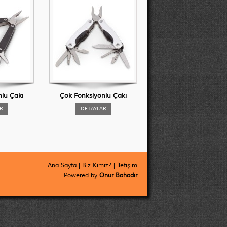
lu Çakı
Çok Fonksiyonlu Çakı
R
DETAYLAR
Ana Sayfa
|
Biz Kimiz?
|
İletişim
Powered by
Onur Bahadır