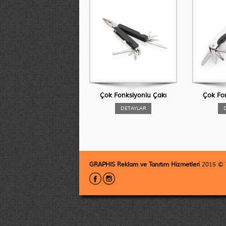
Çok Fonksiyonlu Çakı
Çok Fo
DETAYLAR
GRAPHIS Reklam ve Tanıtım Hizmetleri
2015 © T