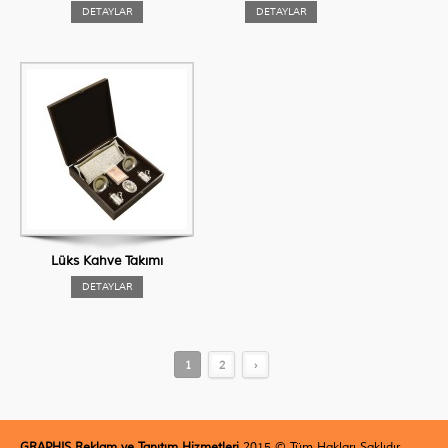
DETAYLAR
DETAYLAR
Lüks Kahve Takımı
DETAYLAR
1
2
›
GRAPHIS Reklam ve Tanıtım Hizmetleri
2015 © Tüm Hakları Saklıdır.